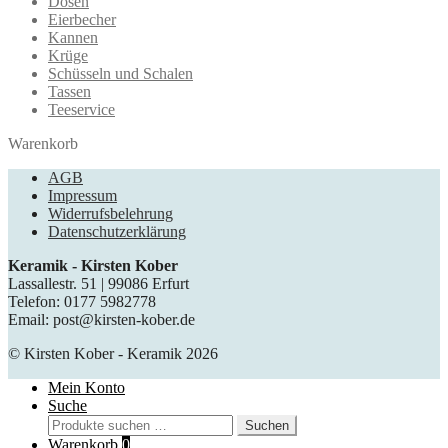
Dosen
Eierbecher
Kannen
Krüge
Schüsseln und Schalen
Tassen
Teeservice
Warenkorb
AGB
Impressum
Widerrufsbelehrung
Datenschutzerklärung
Keramik - Kirsten Kober
Lassallestr. 51 | 99086 Erfurt
Telefon: 0177 5982778
Email: post@kirsten-kober.de
© Kirsten Kober - Keramik 2026
Mein Konto
Suche
Suche
Suchen
nach:
Warenkorb
0