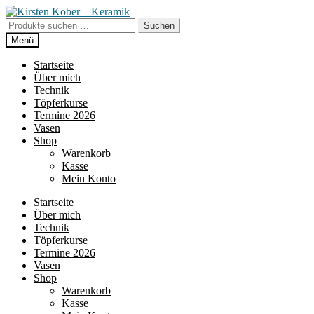
Zur
Zum
Navigation
Inhalt
Suche
Suchen
springen
springen
nach:
Menü
Startseite
Über mich
Technik
Töpferkurse
Termine 2026
Vasen
Shop
Warenkorb
Kasse
Mein Konto
Startseite
Über mich
Technik
Töpferkurse
Termine 2026
Vasen
Shop
Warenkorb
Kasse