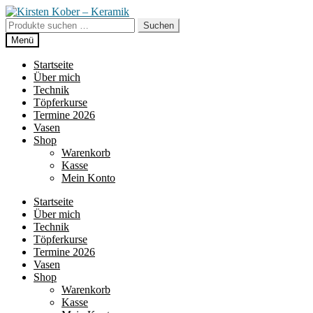
Zur
Zum
Navigation
Inhalt
Suche
Suchen
springen
springen
nach:
Menü
Startseite
Über mich
Technik
Töpferkurse
Termine 2026
Vasen
Shop
Warenkorb
Kasse
Mein Konto
Startseite
Über mich
Technik
Töpferkurse
Termine 2026
Vasen
Shop
Warenkorb
Kasse